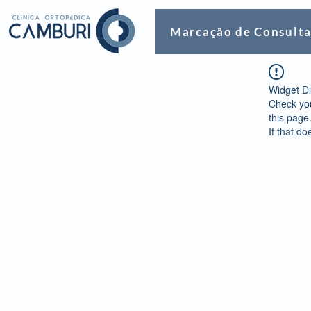
Marcação de Consult
Widget Di
Check you
this page
If that do