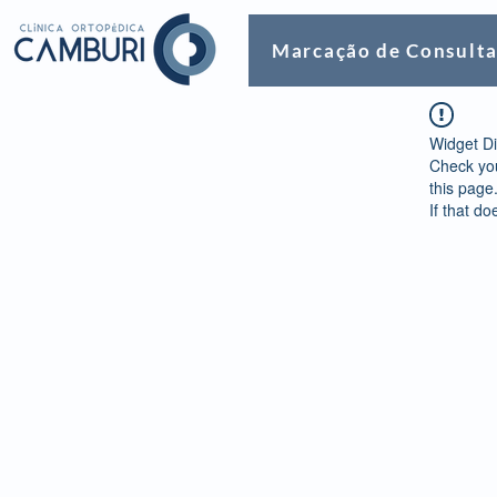
Marcação de Consult
Widget Di
Check you
this page
If that do